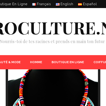
utique En Ligne
Français
English
Español
ROCULTURE.
Nourris-toi de tes racines et prends en main ton futur 
AUTÉ & MODE
HOMME
BOUTIQUE EN LIGNE
COIFFU