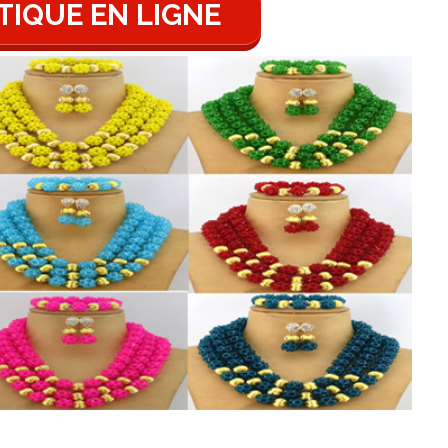
e en ligne en cliquant ici
www.cultureafro.net
.
IQUE EN LIGNE