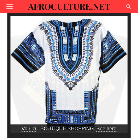
AFROCULTURE.NET
Voir ici
- BOUTIQUE SHOPPING-
See here