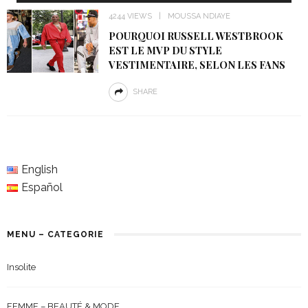
4244 VIEWS
MOUSSA NDIAYE
POURQUOI RUSSELL WESTBROOK
EST LE MVP DU STYLE
VESTIMENTAIRE, SELON LES FANS
SHARE
English
Español
MENU – CATEGORIE
Insolite
FEMME – BEAUTÉ & MODE