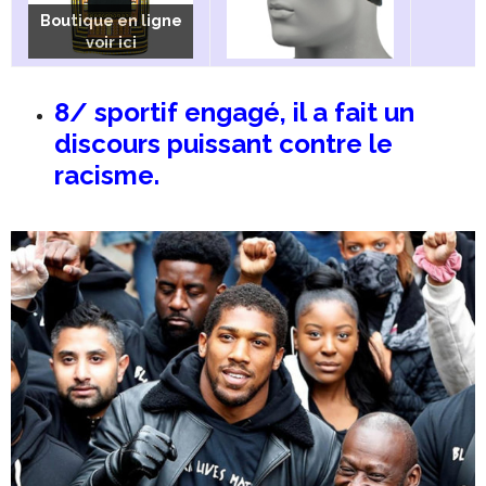
Boutique en ligne
Boutique en ligne
Boutique en ligne
voir ici
voir ici
voir ici
8/ sportif engagé, il a fait un
discours puissant contre le
racisme.