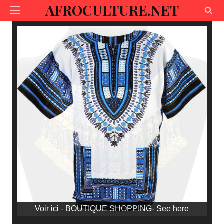
AFROCULTURE.NET
Voir ici
- BOUTIQUE SHOPPING-
See here