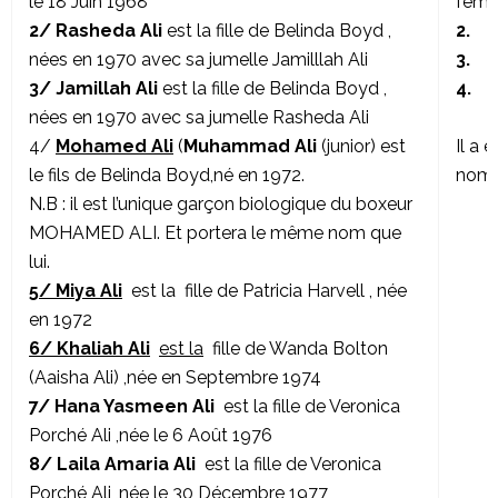
le 18 Juin 1968
femme
2/ Rasheda Ali
est la fille de Belinda Boyd ,
2.
nées en 1970 avec sa jumelle Jamilllah Ali
3.
3/ Jamillah Ali
est la fille de Belinda Boyd ,
4.
nées en 1970 avec sa jumelle Rasheda Ali
4/
Mohamed Ali
(
Muhammad Ali
(junior) est
Il a 
le fils de Belinda Boyd,né en 1972.
nomb
N.B : il est l’unique garçon biologique du boxeur
MOHAMED ALI. Et portera le même nom que
lui.
5/ Miya Ali
est la fille de Patricia Harvell , née
en 1972
6/ Khaliah Ali
est la
fille de Wanda Bolton
(Aaisha Ali) ,née en Septembre 1974
7/ Hana Yasmeen Ali
est la fille de Veronica
Porché Ali ,née le 6 Août 1976
8/ Laila Amaria Ali
est la fille de Veronica
Porché Ali ,née le 30 Décembre 1977