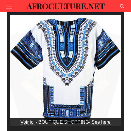
AFROCULTURE.NET
Voir ici
- BOUTIQUE SHOPPING-
See here