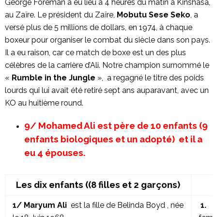
George Foreman a eu lieu à 4 heures du matin à Kinshasa,
au Zaïre. Le président du Zaïre,
Mobutu Sese Seko
, a
versé plus de 5 millions de dollars, en 1974, à chaque
boxeur pour organiser le combat du siècle dans son pays.
Il a eu raison, car ce match de boxe est un des plus
célèbres de la carrière d’Ali. Notre champion surnommé le
«
Rumble in the Jungle
», a regagné le titre des poids
lourds qui lui avait été retiré sept ans auparavant, avec un
KO au huitième round.
9/ Mohamed Ali est père de 10 enfants (9
enfants biologiques et un adopté) et il a
eu 4 épouses.
Les dix enfants ((8 filles et 2 garçons)
1/ Maryum Ali
est la fille de Belinda Boyd , née
1.