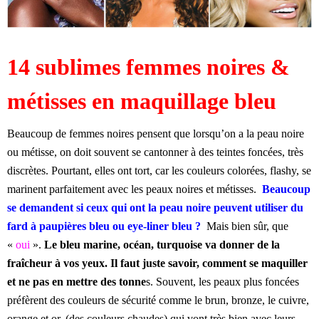
14 sublimes femmes noires &
métisses en maquillage bleu
Beaucoup de femmes noires pensent que lorsqu’on a la peau noire
ou métisse, on doit souvent se cantonner à des teintes foncées, très
discrètes. Pourtant, elles ont tort, car les couleurs colorées, flashy, se
marinent parfaitement avec les peaux noires et métisses.
Beaucoup
se demandent si ceux qui ont la peau noire peuvent utiliser du
fard à paupières bleu ou eye-liner bleu ?
Mais bien sûr, que
«
oui
».
Le bleu marine, océan, turquoise va donner de la
fraîcheur à vos yeux. Il faut juste savoir, comment se maquiller
et ne pas en mettre des tonne
s.
Souvent, les peaux plus foncées
préfèrent des couleurs de sécurité comme le brun, bronze, le cuivre,
orange et or, (des couleurs chaudes) qui vont très bien avec leurs