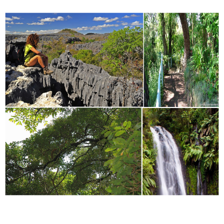
Amoureux de la nature, vous serez littéralement séduit
par le parc national de la
Montagne d’Ambre
, qui
culmine à 1 475 m au nord de
Madagascar.
Avec la