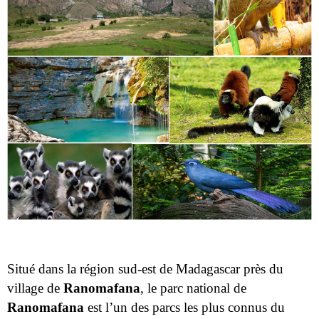
Situé dans la région sud-est de Madagascar près du
village de
Ranomafana
, le parc national de
Ranomafana
est l’un des parcs les plus connus du
pays en raison de la découverte du lémurien bambou
doré en 1986. Depuis juin 2007, il est classé au
Patrimoine Mondial de l’Unesco. On trouve dans ce