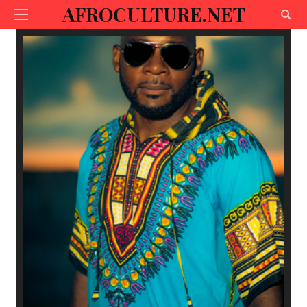
AFROCULTURE.NET
Voir ici
- BOUTIQUE SHOPPING-
See here