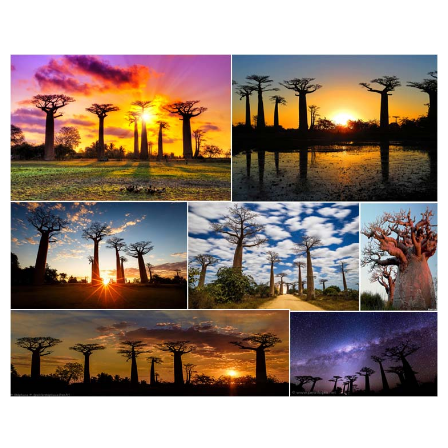
Dans l’ouest de Madagascar, entre
Morondava
et
Belon’i Tsiribihina
, on trouve l’avenue des baobabs.
C’est un groupe de 12 arbres de Baobab du type