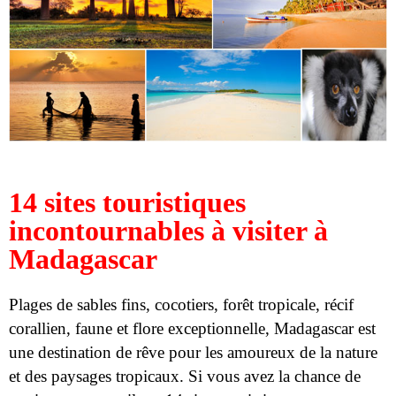
14 sites touristiques
incontournables à visiter à
Madagascar
Plages de sables fins, cocotiers, forêt tropicale, récif
corallien, faune et flore exceptionnelle, Madagascar est
une destination de rêve pour les amoureux de la nature
et des paysages tropicaux. Si vous avez la chance de
partir en voyage, il y a 14 sites touristiques
incontournables à visiter de toute urgence.
Situé au large de la côte orientale de l’Afrique, dans
l’océan indien, Madagascar est la cinquième plus