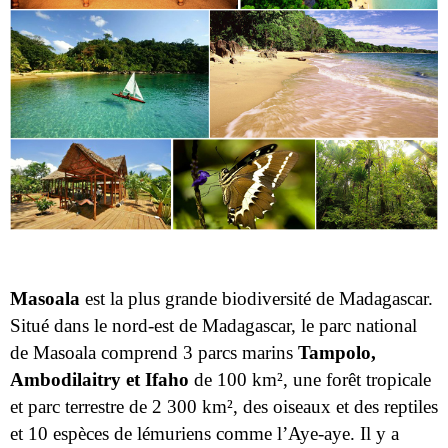
Masoala
est la plus grande biodiversité de Madagascar.
Situé dans le nord-est de Madagascar, le parc national
de Masoala comprend 3 parcs marins
Tampolo,
Ambodilaitry et Ifaho
de 100 km², une forêt tropicale
et parc terrestre de 2 300 km², des oiseaux et des reptiles
et 10 espèces de lémuriens comme l’Aye-aye. Il y a
aussi de nombreuses espèces végétales dont des
essences comme le bois de rose, le bois d’ébène, le
palissandre. Par contre aller à Masoala coûte assez cher