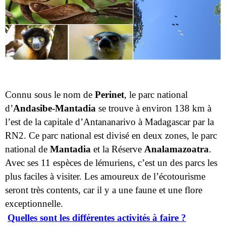
Connu sous le nom de
Perinet
, le parc national
d’
Andasibe-Mantadia
se trouve à environ 138 km à
l’est de la capitale d’Antananarivo à Madagascar par la
RN2. Ce parc national est divisé en deux zones, le parc
national de
Mantadia
et la Réserve
Analamazoatra
.
Avec ses 11 espèces de lémuriens, c’est un des parcs les
plus faciles à visiter. Les amoureux de l’écotourisme
seront très contents, car il y a une faune et une flore
exceptionnelle.
Quelles sont les différentes activités à faire ?
Visite du parc de
Mantadia
et de la réserve
naturelle
Analamazoatra
.