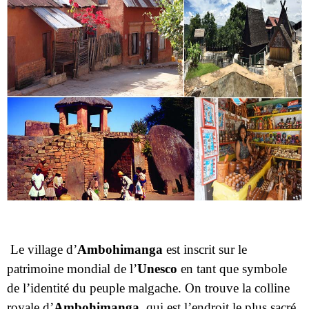
Le village d’
Ambohimanga
est inscrit sur le
patrimoine mondial de l’
Unesco
en tant que symbole
de l’identité du peuple malgache. On trouve la colline
royale d’
Ambohimanga
, qui est l’endroit le plus sacré
du peuple malgache depuis 500 ans. En effet, ce village
a depuis toujours abrité la famille royale
merina
de
Madagascar.