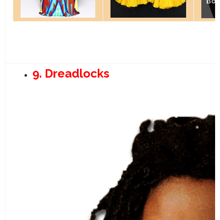
Bou
Bou
9. Dreadlocks