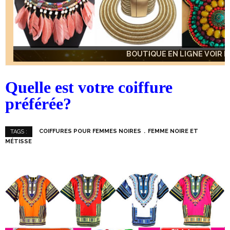
BOUTIQUE EN LIGNE VOIR IC
BOUTIQUE EN LIGNE VOIR IC
BOUTIQUE EN LIGNE VOIR IC
Quelle est votre coiffure
préférée?
COIFFURES POUR FEMMES NOIRES
FEMME NOIRE ET
TAGS :
MÉTISSE