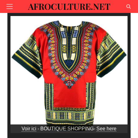
AFROCULTURE.NET
Voir ici
- BOUTIQUE SHOPPING-
See here