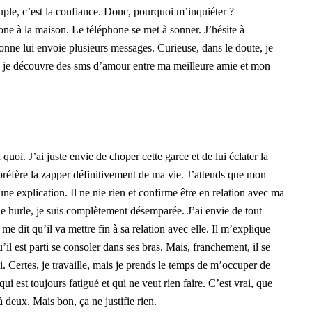
ouple, c’est la confiance. Donc, pourquoi m’inquiéter ?
one à la maison. Le téléphone se met à sonner. J’hésite à
sonne lui envoie plusieurs messages. Curieuse, dans le doute, je
c, je découvre des sms d’amour entre ma meilleure amie et mon
uoi. J’ai juste envie de choper cette garce et de lui éclater la
e préfère la zapper définitivement de ma vie. J’attends que mon
une explication. Il ne nie rien et confirme être en relation avec ma
 je hurle, je suis complètement désemparée. J’ai envie de tout
 me dit qu’il va mettre fin à sa relation avec elle. Il m’explique
u’il est parti se consoler dans ses bras. Mais, franchement, il se
i. Certes, je travaille, mais je prends le temps de m’occuper de
i est toujours fatigué et qui ne veut rien faire. C’est vrai, que
deux. Mais bon, ça ne justifie rien.