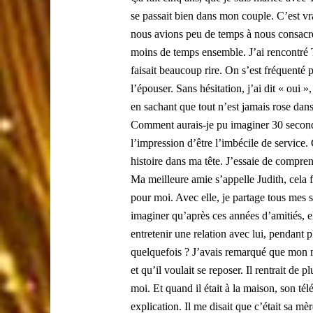
se passait bien dans mon couple. C’est vra
nous avions peu de temps à nous consacrer
moins de temps ensemble. J’ai rencontré Thi
faisait beaucoup rire. On s’est fréquenté 
l’épouser. Sans hésitation, j’ai dit « oui 
en sachant que tout n’est jamais rose dan
Comment aurais-je pu imaginer 30 second
l’impression d’être l’imbécile de service.
histoire dans ma tête. J’essaie de compre
Ma meilleure amie s’appelle Judith, cela 
pour moi. Avec elle, je partage tous mes s
imaginer qu’après ces années d’amitiés, e
entretenir une relation avec lui, pendant p
quelquefois ? J’avais remarqué que mon mar
et qu’il voulait se reposer. Il rentrait de 
moi. Et quand il était à la maison, son té
explication. Il me disait que c’était sa m