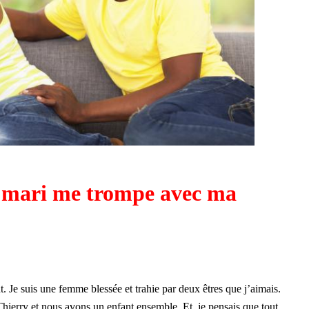
 mari me trompe avec ma
. Je suis une femme blessée et trahie par deux êtres que j’aimais.
Thierry et nous avons un enfant ensemble. Et, je pensais que tout