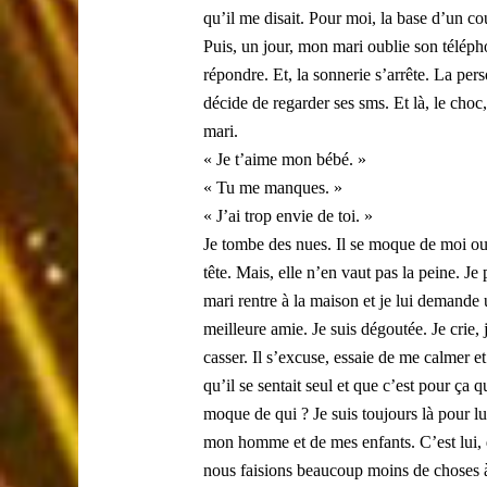
qu’il me disait. Pour moi, la base d’un c
Puis, un jour, mon mari oublie son téléph
répondre. Et, la sonnerie s’arrête. La per
décide de regarder ses sms. Et là, le cho
mari.
« Je t’aime mon bébé. »
« Tu me manques. »
« J’ai trop envie de toi. »
Je tombe des nues. Il se moque de moi ou q
tête. Mais, elle n’en vaut pas la peine. J
mari rentre à la maison et je lui demande 
meilleure amie. Je suis dégoutée. Je crie,
casser. Il s’excuse, essaie de me calmer et
qu’il se sentait seul et que c’est pour ça q
moque de qui ? Je suis toujours là pour lu
mon homme et de mes enfants. C’est lui, qu
nous faisions beaucoup moins de choses à 