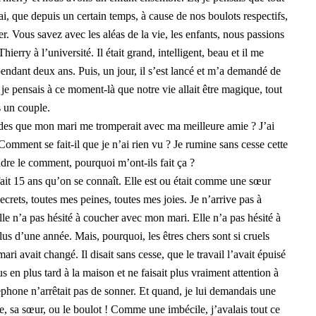
i, que depuis un certain temps, à cause de nos boulots respectifs,
. Vous savez avec les aléas de la vie, les enfants, nous passions
erry à l’université. Il était grand, intelligent, beau et il me
pendant deux ans. Puis, un jour, il s’est lancé et m’a demandé de
», je pensais à ce moment-là que notre vie allait être magique, tout
s un couple.
es que mon mari me tromperait avec ma meilleure amie ? J’ai
 Comment se fait-il que je n’ai rien vu ? Je rumine sans cesse cette
ndre le comment, pourquoi m’ont-ils fait ça ?
fait 15 ans qu’on se connaît. Elle est ou était comme une sœur
ecrets, toutes mes peines, toutes mes joies. Je n’arrive pas à
lle n’a pas hésité à coucher avec mon mari. Elle n’a pas hésité à
lus d’une année. Mais, pourquoi, les êtres chers sont si cruels
i avait changé. Il disait sans cesse, que le travail l’avait épuisé
plus en plus tard à la maison et ne faisait plus vraiment attention à
léphone n’arrêtait pas de sonner. Et quand, je lui demandais une
ère, sa sœur, ou le boulot ! Comme une imbécile, j’avalais tout ce