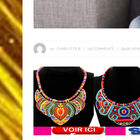
by :
CHARLOTTE B
237 COMMENTS
63106 VIE