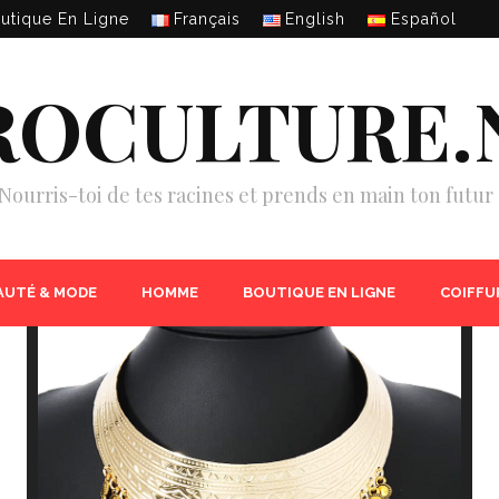
utique En Ligne
Français
English
Español
ROCULTURE.
Nourris-toi de tes racines et prends en main ton futur 
AUTÉ & MODE
HOMME
BOUTIQUE EN LIGNE
COIFFU