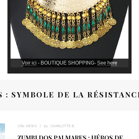
Voir ici
- BOUTIQUE SHOPPING-
See here
 : SYMBOLE DE LA RÉSISTANC
7781 VIEWS
by :
CHARLOTTE B
ZUMBI DOS PALMARES : HÉROS DE