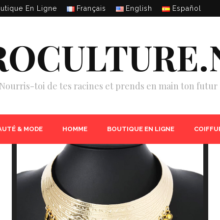
utique En Ligne
Français
English
Español
ROCULTURE.
Nourris-toi de tes racines et prends en main ton futur 
AUTÉ & MODE
HOMME
BOUTIQUE EN LIGNE
COIFFU