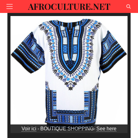
AFROCULTURE.NET
Voir ici
- BOUTIQUE SHOPPING-
See here