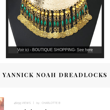
Voir ici
- BOUTIQUE SHOPPING-
See here
YANNICK NOAH DREADLOCKS
46295 VIEWS
by :
CHARLOTTE B