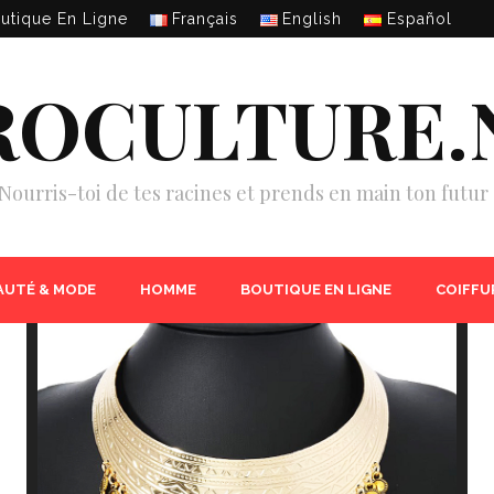
utique En Ligne
Français
English
Español
ROCULTURE.
Nourris-toi de tes racines et prends en main ton futur 
AUTÉ & MODE
HOMME
BOUTIQUE EN LIGNE
COIFFU