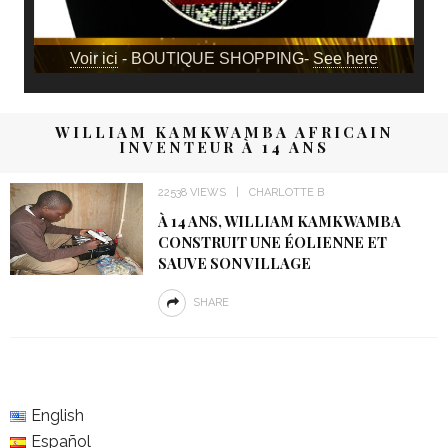
Voir ici
- BOUTIQUE SHOPPING-
See here
WILLIAM KAMKWAMBA AFRICAIN
INVENTEUR À 14 ANS
22538 VIEWS
CHARLOTTE B
À 14 ANS, WILLIAM KAMKWAMBA
CONSTRUIT UNE ÉOLIENNE ET
SAUVE SON VILLAGE
SHARE
English
Español