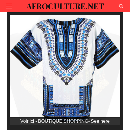
AFROCULTURE.NET
Voir ici
- BOUTIQUE SHOPPING-
See here