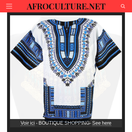
AFROCULTURE.NET
Voir ici
- BOUTIQUE SHOPPING-
See here