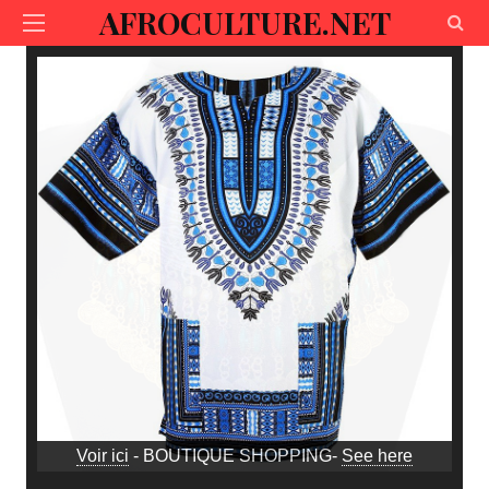
AFROCULTURE.NET
Voir ici
- BOUTIQUE SHOPPING-
See here