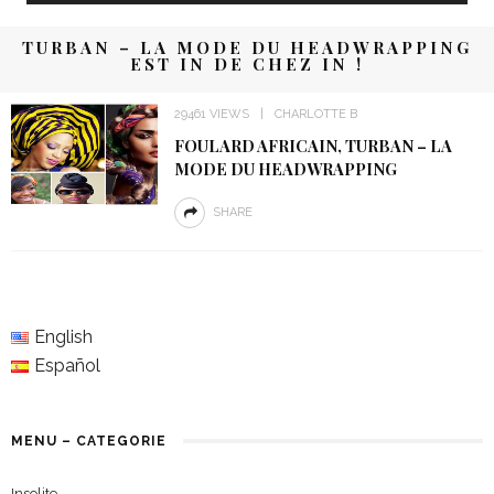
TURBAN – LA MODE DU HEADWRAPPING
EST IN DE CHEZ IN !
29461 VIEWS
CHARLOTTE B
FOULARD AFRICAIN, TURBAN – LA
MODE DU HEADWRAPPING
SHARE
English
Español
MENU – CATEGORIE
Insolite