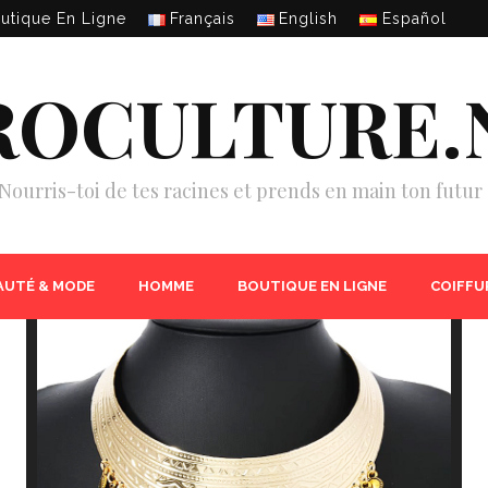
utique En Ligne
Français
English
Español
ROCULTURE.
Nourris-toi de tes racines et prends en main ton futur 
AUTÉ & MODE
HOMME
BOUTIQUE EN LIGNE
COIFFU