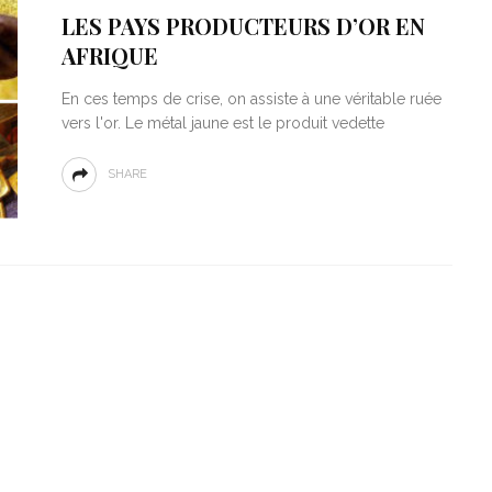
LES PAYS PRODUCTEURS D’OR EN
AFRIQUE
En ces temps de crise, on assiste à une véritable ruée
vers l'or. Le métal jaune est le produit vedette
SHARE