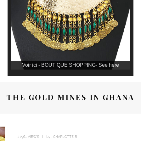
Voir ici
- BOUTIQUE SHOPPING-
See here
THE GOLD MINES IN GHANA
27961 VIEWS
by :
CHARLOTTE B