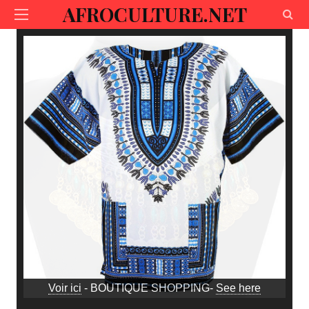
AFROCULTURE.NET
Voir ici
- BOUTIQUE SHOPPING-
See here