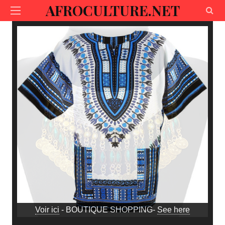
AFROCULTURE.NET
Voir ici
- BOUTIQUE SHOPPING-
See here