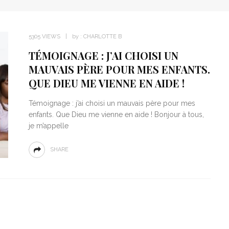
5305 VIEWS
by :
CHARLOTTE B
TÉMOIGNAGE : J’AI CHOISI UN
MAUVAIS PÈRE POUR MES ENFANTS.
QUE DIEU ME VIENNE EN AIDE !
Témoignage : j’ai choisi un mauvais père pour mes
enfants. Que Dieu me vienne en aide ! Bonjour à tous,
je m’appelle
SHARE