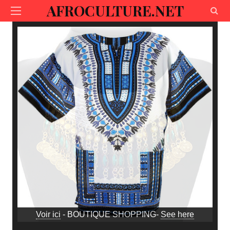
AFROCULTURE.NET
Voir ici
- BOUTIQUE SHOPPING-
See here