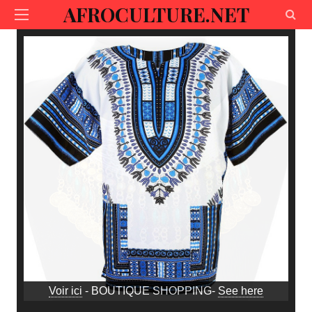
AFROCULTURE.NET
Voir ici
- BOUTIQUE SHOPPING-
See here