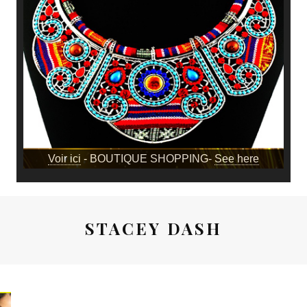
Voir ici
- BOUTIQUE SHOPPING-
See here
STACEY DASH