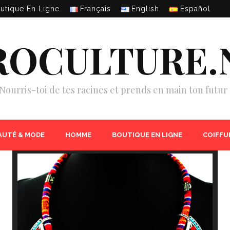
utique En Ligne
Français
English
Español
ROCULTURE.
Nourris-toi de tes racines et prends en main ton futur 
AUTÉ & MODE
HOMME
BOUTIQUE EN LIGNE
COIFFU