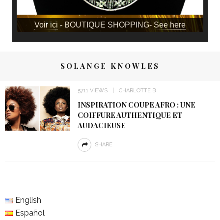
Voir ici
- BOUTIQUE SHOPPING-
See here
SOLANGE KNOWLES
5711 VIEWS
CHARLOTTE B
INSPIRATION COUPE AFRO : UNE
COIFFURE AUTHENTIQUE ET
AUDACIEUSE
SHARE
English
Español