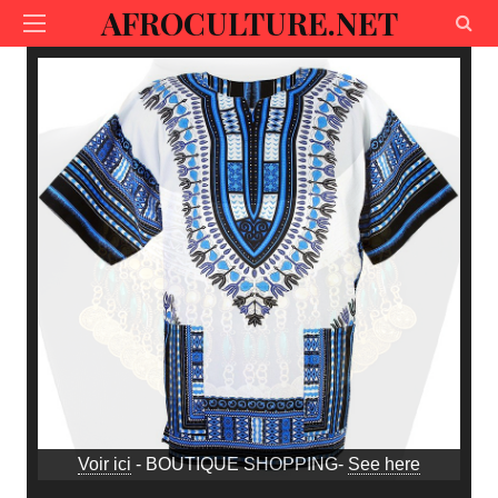
AFROCULTURE.NET
Voir ici
- BOUTIQUE SHOPPING-
See here