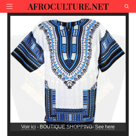
AFROCULTURE.NET
Voir ici
- BOUTIQUE SHOPPING-
See here