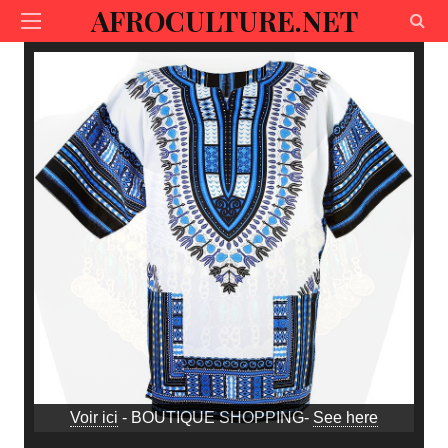
AFROCULTURE.NET
Voir ici
- BOUTIQUE SHOPPING-
See here