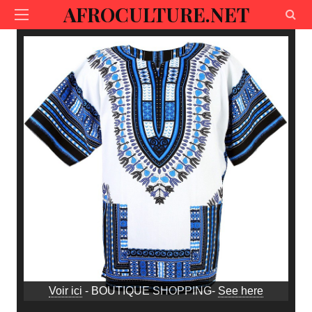
AFROCULTURE.NET
Voir ici
- BOUTIQUE SHOPPING-
See here