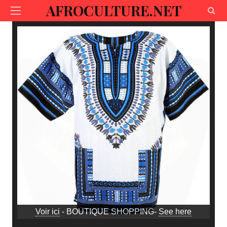
AFROCULTURE.NET
Voir ici
- BOUTIQUE SHOPPING-
See here