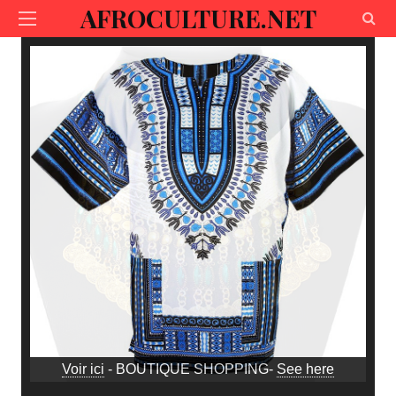
AFROCULTURE.NET
Voir ici
- BOUTIQUE SHOPPING-
See here