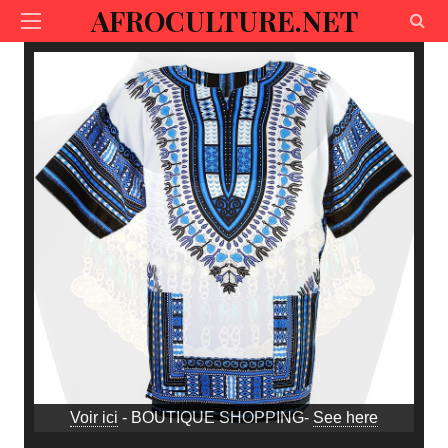
AFROCULTURE.NET
Voir ici
- BOUTIQUE SHOPPING-
See here