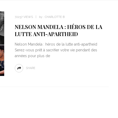
72257 VIEWS
by :
CHARLOTTE B
NELSON MANDELA : HÉROS DE LA
LUTTE ANTI-APARTHEID
Nelson Mandela : héros de la lutte anti-apartheid
Serez-vous prêt à sacrifier votre vie pendant des
années pour plus de
SHARE