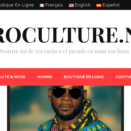
utique En Ligne
Français
English
Español
ROCULTURE.
Nourris-toi de tes racines et prends en main ton futur 
AUTÉ & MODE
HOMME
BOUTIQUE EN LIGNE
COIFFU