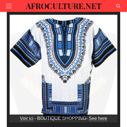
AFROCULTURE.NET
Voir ici
- BOUTIQUE SHOPPING-
See here