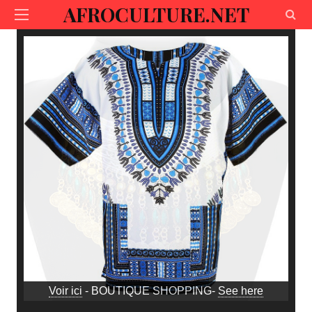
AFROCULTURE.NET
Voir ici
- BOUTIQUE SHOPPING-
See here