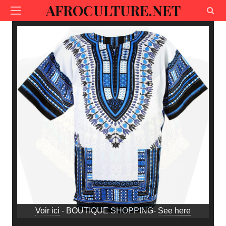
AFROCULTURE.NET
Voir ici
- BOUTIQUE SHOPPING-
See here