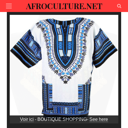
AFROCULTURE.NET
Voir ici
- BOUTIQUE SHOPPING-
See here