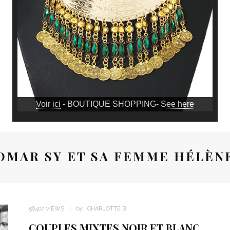
Voir ici
- BOUTIQUE SHOPPING-
See here
OMAR SY ET SA FEMME HÉLÈN
56407 VIEWS
by :
CHARLOTTE B
COUPLES MIXTES NOIR ET BLANC