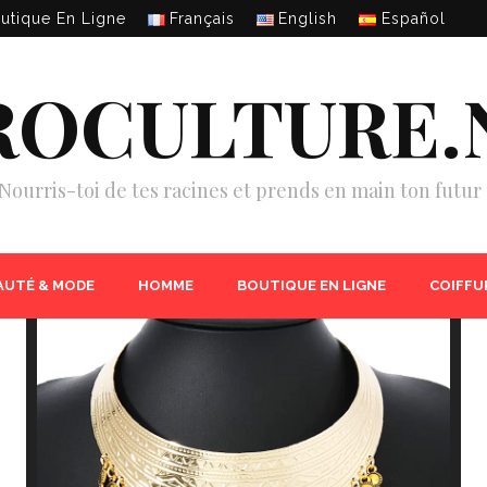
utique En Ligne
Français
English
Español
ROCULTURE.
Nourris-toi de tes racines et prends en main ton futur 
AUTÉ & MODE
HOMME
BOUTIQUE EN LIGNE
COIFFU