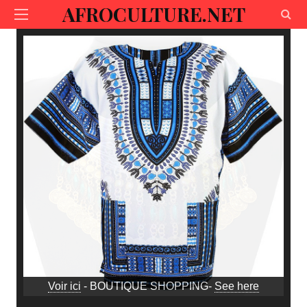
AFROCULTURE.NET
Voir ici
- BOUTIQUE SHOPPING-
See here