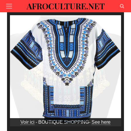
AFROCULTURE.NET
Voir ici
- BOUTIQUE SHOPPING-
See here