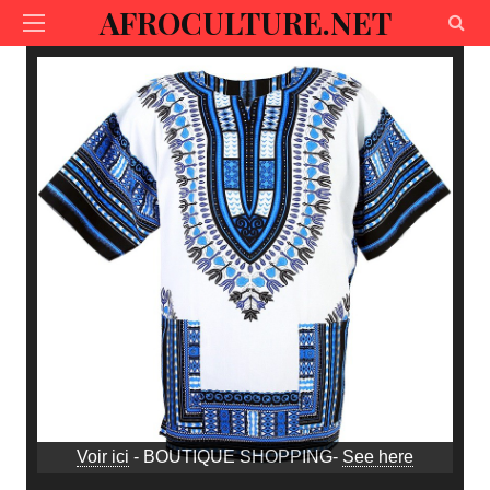
AFROCULTURE.NET
Voir ici
- BOUTIQUE SHOPPING-
See here