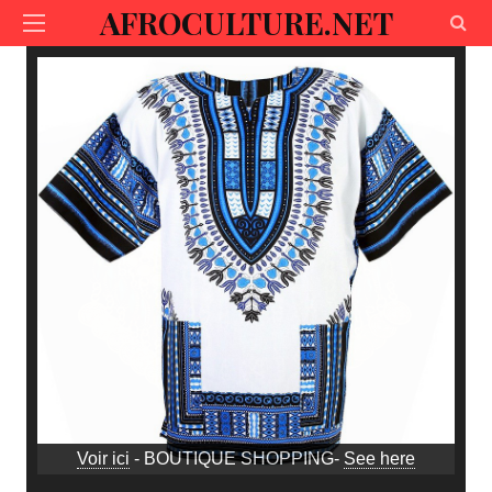
AFROCULTURE.NET
Voir ici
- BOUTIQUE SHOPPING-
See here