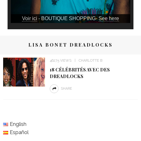
Voir ici
- BOUTIQUE SHOPPING-
See here
LISA BONET DREADLOCKS
46275 VIEWS
CHARLOTTE B
18 CÉLÉBRITÉS AVEC DES
DREADLOCKS
SHARE
English
Español