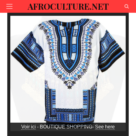
AFROCULTURE.NET
Voir ici
- BOUTIQUE SHOPPING-
See here