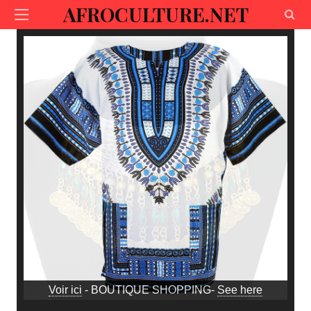
AFROCULTURE.NET
Voir ici
- BOUTIQUE SHOPPING-
See here