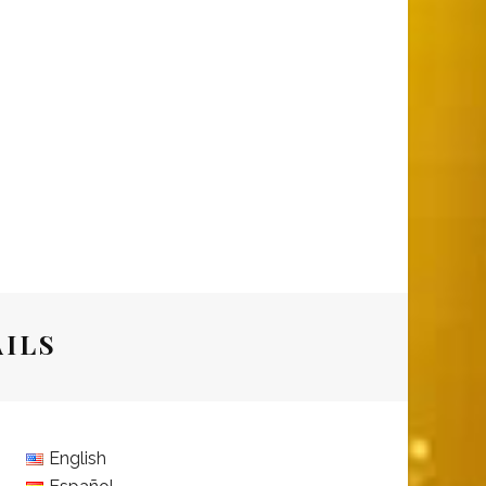
AILS
English