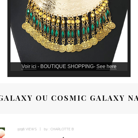
Voir ici
- BOUTIQUE SHOPPING-
See here
GALAXY OU COSMIC GALAXY N
5098 VIEWS
by :
CHARLOTTE B