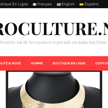
utique En Ligne
Français
English
Español
ROCULTURE.
Nourris-toi de tes racines et prends en main ton futur 
AUTÉ & MODE
HOMME
BOUTIQUE EN LIGNE
COIFFU