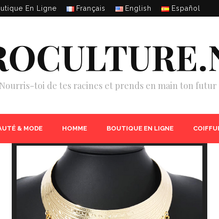
utique En Ligne
Français
English
Español
ROCULTURE.
Nourris-toi de tes racines et prends en main ton futur 
AUTÉ & MODE
HOMME
BOUTIQUE EN LIGNE
COIFFU