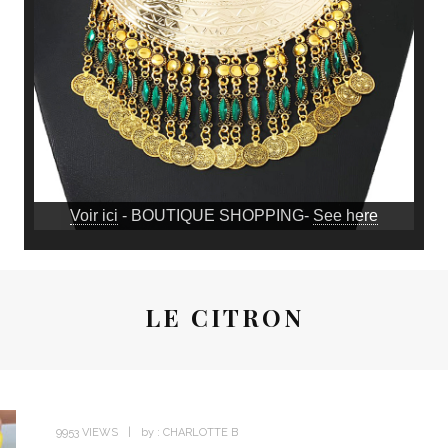
Voir ici
- BOUTIQUE SHOPPING-
See here
LE CITRON
9953 VIEWS
by :
CHARLOTTE B