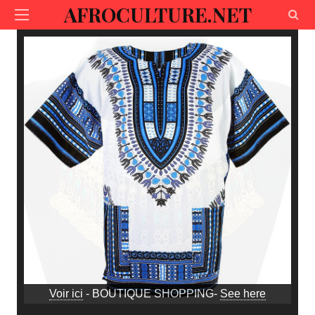
AFROCULTURE.NET
Voir ici
- BOUTIQUE SHOPPING-
See here