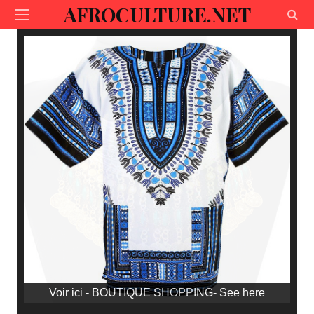
AFROCULTURE.NET
Voir ici
- BOUTIQUE SHOPPING-
See here